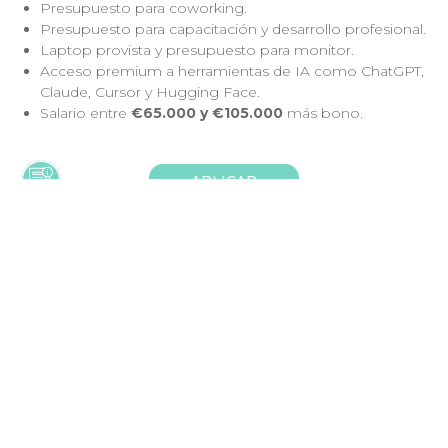
Presupuesto para coworking.
Presupuesto para capacitación y desarrollo profesional.
Laptop provista y presupuesto para monitor.
Acceso premium a herramientas de IA como ChatGPT,
Claude, Cursor y Hugging Face.
Salario entre
€65.000 y €105.000
más bono.
APLICAR
Buscando mas trabajos?
Ver todos acá
WeRemoto. Encuentra los mejores trabajos
remotos.