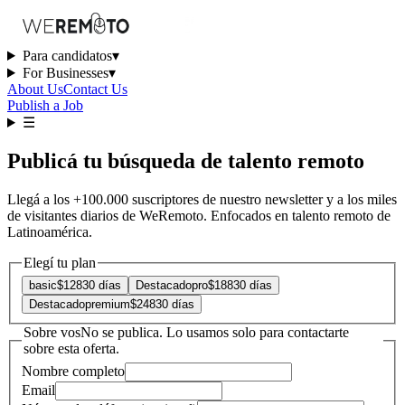
Para candidatos
▾
For Businesses
▾
About Us
Contact Us
Publish a Job
☰
Publicá tu búsqueda de talento remoto
Llegá a los +100.000 suscriptores de nuestro newsletter y a los miles
de visitantes diarios de WeRemoto. Enfocados en talento remoto de
Latinoamérica.
Elegí tu plan
basic
$128
30
días
Destacado
pro
$188
30
días
Destacado
premium
$248
30
días
Sobre vos
No se publica. Lo usamos solo para contactarte
sobre esta oferta.
Nombre completo
Email