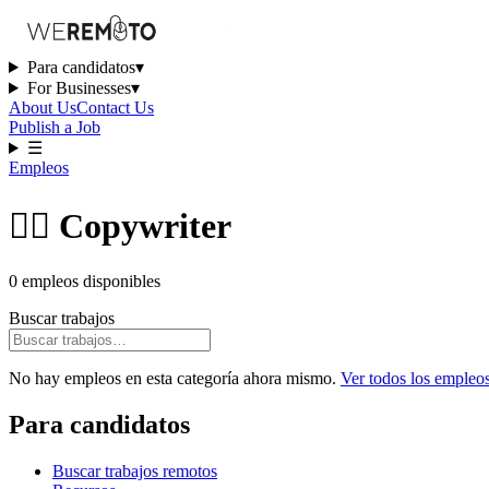
Para candidatos
▾
For Businesses
▾
About Us
Contact Us
Publish a Job
☰
Empleos
✍🏻 Copywriter
0 empleos disponibles
Buscar trabajos
No hay empleos en esta categoría ahora mismo.
Ver todos los empleo
Para candidatos
Buscar trabajos remotos