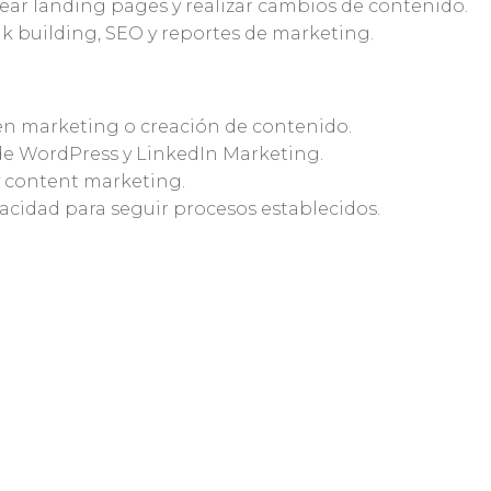
crear landing pages y realizar cambios de contenido.
nk building, SEO y reportes de marketing.
 en marketing o creación de contenido.
de WordPress y LinkedIn Marketing.
 content marketing.
pacidad para seguir procesos establecidos.
 de forma independiente.
argo plazo.
ing.
iento profesional.
ernacionales.