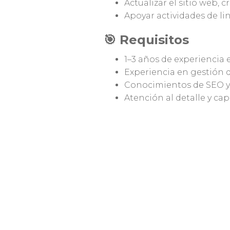
Actualizar el sitio web, 
Apoyar actividades de li
🎯 Requisitos
1–3 años de experiencia
Experiencia en gestión 
Conocimientos de SEO y
Atención al detalle y ca
Capacidad para trabajar
🏖️ Beneficios
Trabajo 100% remoto.
Colaboración estable a l
Capacitación y onboard
Oportunidades de crecim
Trabajo con equipos int