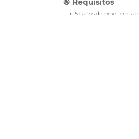
🎯 Requisitos
5+ años de experiencia 
Experiencia en Email Mar
Conocimiento de segmen
Perfil analítico y exper
Inglés avanzado.