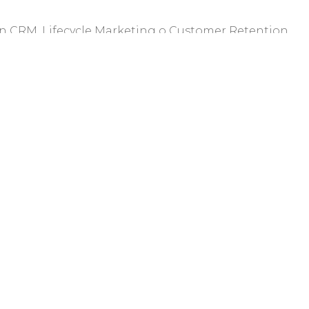
en CRM, Lifecycle Marketing o Customer Retention.
keting, SMS y Push Notifications.
tación, marketing automation y A/B testing.
iencia tomando decisiones basadas en datos.
APLICAR
Busca
WeRemoto. Encuentra los mejores trabajos remotos.