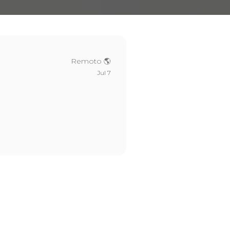
Remoto 🌎
Jul 7