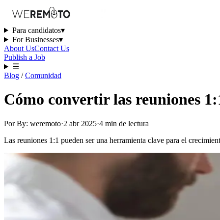
Para candidatos
▾
For Businesses
▾
About Us
Contact Us
Publish a Job
☰
Blog
/
Comunidad
Cómo convertir las reuniones 1:
Por
By: weremoto
·
2 abr 2025
·
4
min
de lectura
Las reuniones 1:1 pueden ser una herramienta clave para el crecimient