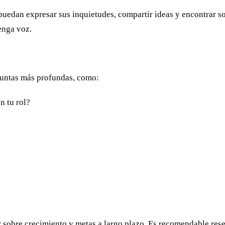
puedan expresar sus inquietudes, compartir ideas y encontrar so
enga voz.
eguntas más profundas, como:
n tu rol?
 sobre crecimiento y metas a largo plazo. Es recomendable reser