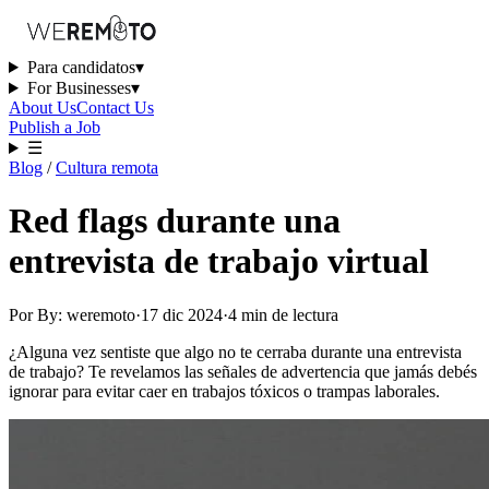
Para candidatos
▾
For Businesses
▾
About Us
Contact Us
Publish a Job
☰
Blog
/
Cultura remota
Red flags durante una
entrevista de trabajo virtual
Por
By: weremoto
·
17 dic 2024
·
4
min
de lectura
¿Alguna vez sentiste que algo no te cerraba durante una entrevista
de trabajo? Te revelamos las señales de advertencia que jamás debés
ignorar para evitar caer en trabajos tóxicos o trampas laborales.