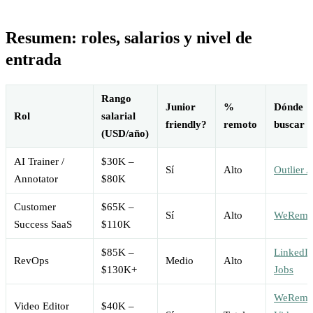
Resumen: roles, salarios y nivel de
entrada
Rango
Junior
%
Dónde
Rol
salarial
friendly?
remoto
buscar
(USD/año)
AI Trainer /
$30K –
Sí
Alto
Outlier A
Annotator
$80K
Customer
$65K –
Sí
Alto
WeRemo
Success SaaS
$110K
$85K –
LinkedI
RevOps
Medio
Alto
$130K+
Jobs
WeRemo
Video Editor
$40K –