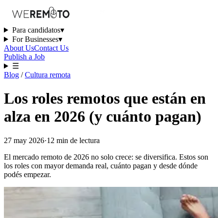
Para candidatos
▾
For Businesses
▾
About Us
Contact Us
Publish a Job
☰
Blog
/
Cultura remota
Los roles remotos que están en
alza en 2026 (y cuánto pagan)
27 may 2026
·
12
min
de lectura
El mercado remoto de 2026 no solo crece: se diversifica. Estos son
los roles con mayor demanda real, cuánto pagan y desde dónde
podés empezar.