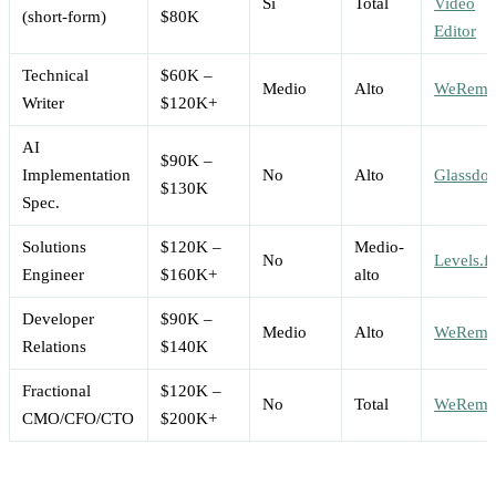
Sí
Total
Video
(short-form)
$80K
Editor
Technical
$60K –
Medio
Alto
WeRemo
Writer
$120K+
AI
$90K –
Implementation
No
Alto
Glassdo
$130K
Spec.
Solutions
$120K –
Medio-
No
Levels.fy
Engineer
$160K+
alto
Developer
$90K –
Medio
Alto
WeRemo
Relations
$140K
Fractional
$120K –
No
Total
WeRemo
CMO/CFO/CTO
$200K+