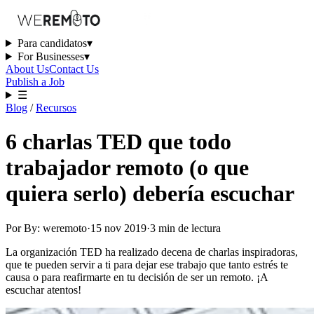
Para candidatos
▾
For Businesses
▾
About Us
Contact Us
Publish a Job
☰
Blog
/
Recursos
6 charlas TED que todo
trabajador remoto (o que
quiera serlo) debería escuchar
Por
By: weremoto
·
15 nov 2019
·
3
min
de lectura
La organización TED ha realizado decena de charlas inspiradoras,
que te pueden servir a ti para dejar ese trabajo que tanto estrés te
causa o para reafirmarte en tu decisión de ser un remoto. ¡A
escuchar atentos!